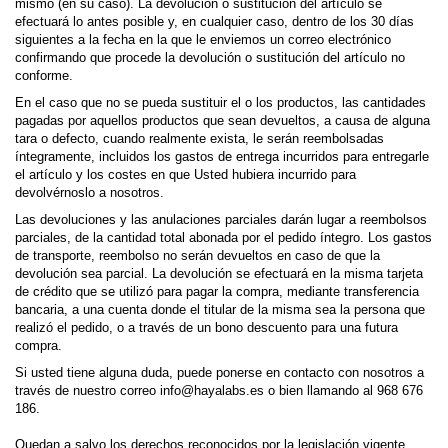
mismo (en su caso). La devolución o sustitución del artículo se
efectuará lo antes posible y, en cualquier caso, dentro de los 30 días
siguientes a la fecha en la que le enviemos un correo electrónico
confirmando que procede la devolución o sustitución del artículo no
conforme.
En el caso que no se pueda sustituir el o los productos, las cantidades
pagadas por aquellos productos que sean devueltos, a causa de alguna
tara o defecto, cuando realmente exista, le serán reembolsadas
íntegramente, incluidos los gastos de entrega incurridos para entregarle
el artículo y los costes en que Usted hubiera incurrido para
devolvérnoslo a nosotros.
Las devoluciones y las anulaciones parciales darán lugar a reembolsos
parciales, de la cantidad total abonada por el pedido íntegro. Los gastos
de transporte, reembolso no serán devueltos en caso de que la
devolución sea parcial. La devolución se efectuará en la misma tarjeta
de crédito que se utilizó para pagar la compra, mediante transferencia
bancaria, a una cuenta donde el titular de la misma sea la persona que
realizó el pedido, o a través de un bono descuento para una futura
compra.
Si usted tiene alguna duda, puede ponerse en contacto con nosotros a
través de nuestro correo
info@hayalabs.es
o bien llamando al 968 676
186.
Quedan a salvo los derechos reconocidos por la legislación vigente.