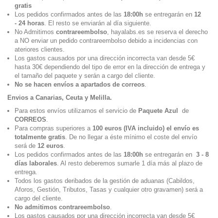
gratis
Los pedidos confirmados antes de las
18:00h
se entregarán en
12
- 24 horas
. El resto se enviarán al día siguiente.
No Admitimos
contrareembolso
, hayalabs.es se reserva el derecho
a NO enviar un pedido contrareembolso debido a incidencias con
ateriores clientes.
Los gastos causados por una dirección incorrecta van desde 5€
hasta 30€ dependiendo del tipo de error en la dirección de entrega y
el tamaño del paquete y serán a cargo del cliente.
No se hacen envíos a apartados de correos
.
Envios a Canarias, Ceuta y Melilla.
Para estos envíos utilizamos el servicio de
Paquete Azul
de
CORREOS
.
Para compras superiores a
100 euros (IVA incluido) el envío es
totalmente gratis
. De no llegar a éste mínimo el coste del envío
será de
12 euros
.
Los pedidos confirmados antes de las
18:00h
se entregarán en
3 - 8
días laborales
. Al resto deberemos sumarle 1 día más al plazo de
entrega.
Todos los gastos deribados de la gestión de aduanas (Cabildos,
Aforos, Gestión, Tributos, Tasas y cualquier otro gravamen) será a
cargo del cliente.
No admitimos contrareembolso
.
Los gastos causados por una dirección incorrecta van desde 5€