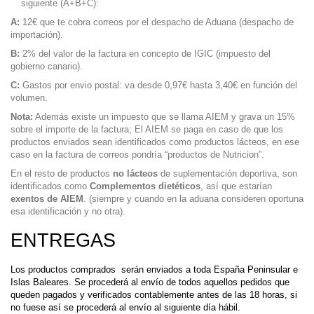
siguiente (A+B+C):
A:
12€ que te cobra correos por el despacho de Aduana (despacho de
importación).
B:
2% del valor de la factura en concepto de IGIC (impuesto del
gobierno canario).
C:
Gastos por envio postal: va desde 0,97€ hasta 3,40€ en función del
volumen.
Nota:
Además existe un impuesto que se llama AIEM y grava un 15%
sobre el importe de la factura; El AIEM se paga en caso de que los
productos enviados sean identificados como productos lácteos, en ese
caso en la factura de correos pondría “productos de Nutricion”.
En el resto de productos
no lácteos
de suplementación deportiva, son
identificados como
Complementos dietéticos
, así que estarían
exentos de AIEM
. (siempre y cuando en la aduana consideren oportuna
esa identificación y no otra).
ENTREGAS
Los productos comprados serán enviados a toda España Peninsular e
Islas Baleares. Se procederá al envío de todos aquellos pedidos que
queden pagados y verificados contablemente antes de las 18 horas, si
no fuese así se procederá al envío al siguiente día hábil.