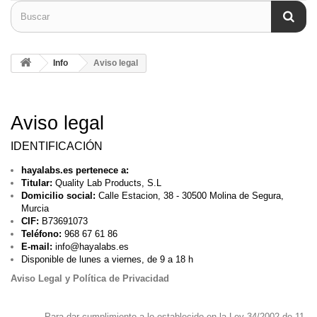
Info
Aviso legal
Aviso legal
IDENTIFICACIÓN
hayalabs.es pertenece a:
Titular:
Quality Lab Products, S.L
Domicilio social:
Calle Estacion, 38 - 30500 Molina de Segura,
Murcia
CIF:
B73691073
Teléfono:
968 67 61 86
E-mail:
info@hayalabs.es
Disponible de lunes a viernes, de 9 a 18 h
Aviso Legal y Política de Privacidad
Para dar cumplimiento a lo establecido en la Ley 34/2002 de 11