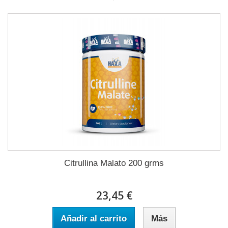
Citrullina Malato 200 grms
23,45 €
Añadir al carrito
Más