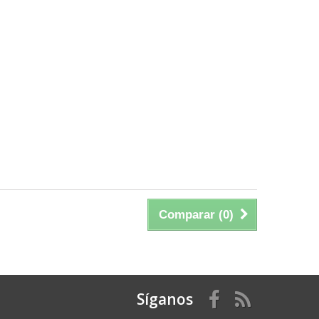
Comparar (
0
)
Síganos