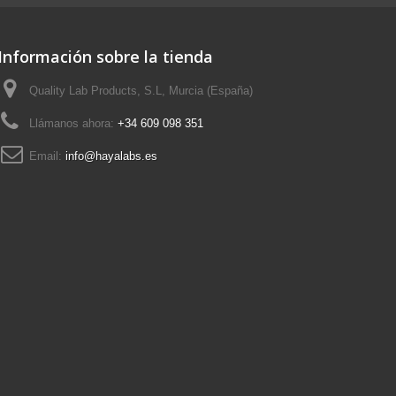
Información sobre la tienda
Quality Lab Products, S.L, Murcia (España)
Llámanos ahora:
+34 609 098 351
Email:
info@hayalabs.es