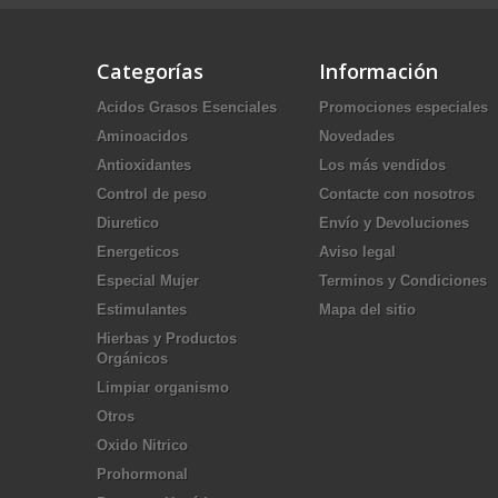
Categorías
Información
Acidos Grasos Esenciales
Promociones especiales
Aminoacidos
Novedades
Antioxidantes
Los más vendidos
Control de peso
Contacte con nosotros
Diuretico
Envío y Devoluciones
Energeticos
Aviso legal
Especial Mujer
Terminos y Condiciones
Estimulantes
Mapa del sitio
Hierbas y Productos
Orgánicos
Limpiar organismo
Otros
Oxido Nitrico
Prohormonal