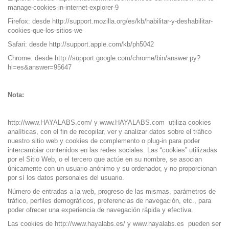
manage-cookies-in-internet-explorer-9
Firefox: desde http://support.mozilla.org/es/kb/habilitar-y-deshabilitar-
cookies-que-los-sitios-we
Safari: desde
http://support.apple.com/kb/ph5042
Chrome: desde
http://support.google.com/chrome/bin/answer.py?
hl=es&answer=95647
Nota:
http://www.HAYALABS.com/
y
www.HAYALABS.com
utiliza cookies
analíticas, con el fin de recopilar, ver y analizar datos sobre el tráfico
nuestro sitio web y cookies de complemento o plug-in para poder
intercambiar contenidos en las redes sociales. Las “cookies” utilizadas
por el Sitio Web, o el tercero que actúe en su nombre, se asocian
únicamente con un usuario anónimo y su ordenador, y no proporcionan
por sí los datos personales del usuario.
Número de entradas a la web, progreso de las mismas, parámetros de
tráfico, perfiles demográficos, preferencias de navegación, etc., para
poder ofrecer una experiencia de navegación rápida y efectiva.
Las cookies de
http://www.hayalabs.es/
y
www.hayalabs.es
pueden ser