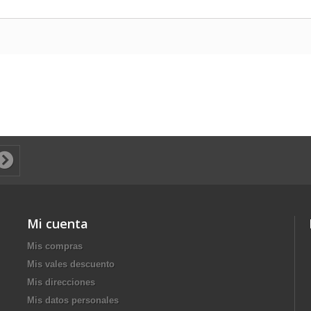
Mi cuenta
Mis compras
Mis vales descuento
Mis direcciones
Mis datos personales