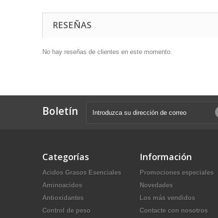
RESEÑAS
No hay reseñas de clientes en este momento.
Boletín
Categorías
Información
Acidos Grasos Esenciales
Promociones especiales
Aminoacidos
Novedades
Antioxidantes
Los más vendidos
Control de peso
Contacte con nosotros