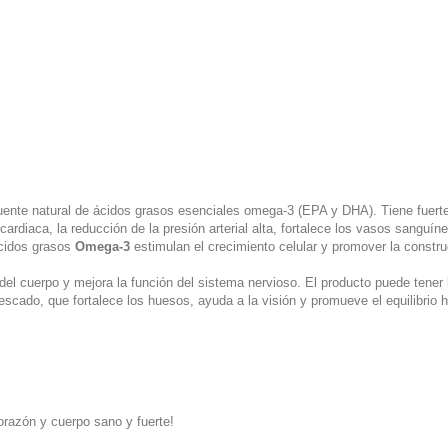
nte natural de ácidos grasos esenciales omega-3 (EPA y DHA). Tiene fuerte e
rdiaca, la reducción de la presión arterial alta, fortalece los vasos sanguíneo
ácidos grasos
Omega-3
estimulan el crecimiento celular y promover la const
 cuerpo y mejora la función del sistema nervioso. El producto puede tener la
scado, que fortalece los huesos, ayuda a la visión y promueve el equilibrio ho
razón y cuerpo sano y fuerte!