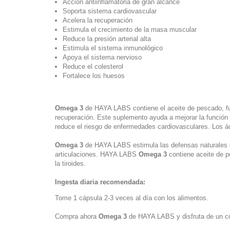
Acción antiinflamatoria de gran alcance
Soporta sistema cardiovascular
Acelera la recuperación
Estimula el crecimiento de la masa muscular
Reduce la presión arterial alta
Estimula el sistema inmunológico
Apoya el sistema nervioso
Reduce el colesterol
Fortalece los huesos
Omega 3
de HAYA LABS contiene el aceite de pescado, fue
recuperación. Este suplemento ayuda a mejorar la función ca
reduce el riesgo de enfermedades cardiovasculares. Los 
Omega 3
de HAYA LABS estimula las defensas naturales del
articulaciones. HAYA LABS
Omega 3
contiene aceite de pe
la tiroides.
Ingesta diaria recomendada:
Tome 1 cápsula 2-3 veces al día con los alimentos.
Compra ahora
Omega 3
de HAYA LABS y disfruta de un co