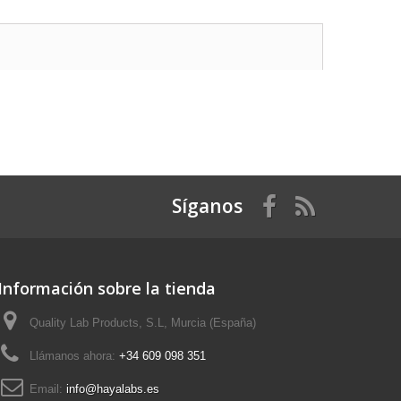
Síganos
Información sobre la tienda
Quality Lab Products, S.L, Murcia (España)
Llámanos ahora:
+34 609 098 351
Email:
info@hayalabs.es