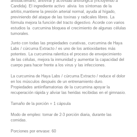
antibacteriano, antiviral y actividad antifúngica (Incluyendo a
Candida). El ingrediente activo alivia los síntomas de la
artritis,mantiene la presión arterial normal, ayuda al hígado,
previniendo del ataque de las toxinas y radicales libres. La
fórmula mejora la función del tracto digestivo. Acorde con varios
estudios la curcumina bloquea el crecimiento de algunas células
tumorales.
Junto con todas las propiedades curativas, curcumina de Haya
Labs / cúrcuma Extracto / es uno de los antioxidantes más
potentes. La curcumina ralentiza el proceso de envejecimiento
de las células, mejora la inmunidad y aumentar la capacidad del
cuerpo para hacer frente a los virus y las infecciones.
La curcumina de Haya Labs / cúrcuma Extracto / reduce el dolor
en los músculos después de un entrenamiento duro.
Propiedades antiinflamatorias de la curcumina apoyar la
recuperación rápida y aliviar las heridas recibidas en el gimnasio.
Tamaño de la porción = 1 cápsula
Modo de empleo: tomar de 2-3 porción diaria, durante las
comidas.
Porciones por envase: 60