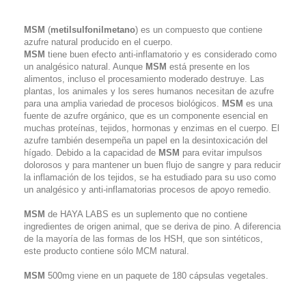
MSM
(
metilsulfonilmetano
) es un compuesto que contiene
azufre natural producido en el cuerpo.
MSM
tiene buen efecto anti-inflamatorio y es considerado como
un analgésico natural. Aunque
MSM
está presente en los
alimentos, incluso el procesamiento moderado destruye. Las
plantas, los animales y los seres humanos necesitan de azufre
para una amplia variedad de procesos biológicos.
MSM
es una
fuente de azufre orgánico, que es un componente esencial en
muchas proteínas, tejidos, hormonas y enzimas en el cuerpo. El
azufre también desempeña un papel en la desintoxicación del
hígado. Debido a la capacidad de
MSM
para evitar impulsos
dolorosos y para mantener un buen flujo de sangre y para reducir
la inflamación de los tejidos, se ha estudiado para su uso como
un analgésico y anti-inflamatorias procesos de apoyo remedio.
MSM
de HAYA LABS es un suplemento que no contiene
ingredientes de origen animal, que se deriva de pino. A diferencia
de la mayoría de las formas de los HSH, que son sintéticos,
este producto contiene sólo MCM natural.
MSM
500mg viene en un paquete de 180 cápsulas vegetales.