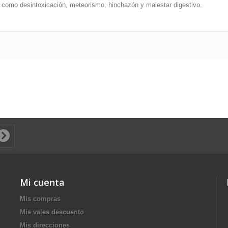
ir como desintoxicación, meteorismo, hinchazón y malestar digestivo.
Mi cuenta
Mis compras
Mis vales descuento
Mis direcciones