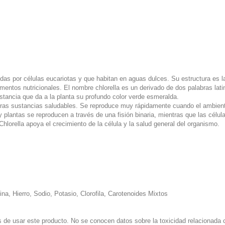
uidas por células eucariotas y que habitan en aguas dulces. Su estructura es l
mentos nutricionales. El nombre chlorella es un derivado de dos palabras latin
ustancia que da a la planta su profundo color verde esmeralda.
otras sustancias saludables. Se reproduce muy rápidamente cuando el ambiente 
plantas se reproducen a través de una fisión binaria, mientras que las célula
lorella apoya el crecimiento de la célula y la salud general del organismo.
na, Hierro, Sodio, Potasio, Clorofila, Carotenoides Mixtos
de usar este producto. No se conocen datos sobre la toxicidad relacionada co