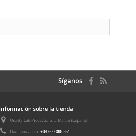
Síganos
Información sobre la tienda
Quality Lab Products, S.L, Murcia (España)
Llámanos ahora:
+34 609 098 351