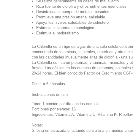
Se utiliza generalmente en casos de mal aliento
Rica fuente de clorofila y otros nutrientes esenciales
Desintoxica el cuerpo de metales pesados
Promueve una presión arterial saludable
Apoya los niveles saludables de colesterol
Estimula el sistema inmunológico
Estimula el peristaltismo
La Chlorella es un tipo de algas de una sola célula constr
concentrada de vitaminas, minerales, proteínas y otros ele
con las cantidades inusualmente altas de clorofila - una s
La Chlorella es rica en proteínas, vitaminas, minerales y 
fresco. Las células en los cuerpos de personas, animales y 
20-24 horas. El bien conocido Factor de Crecimiento CGF-Ch
Dosis = 6 cápsulas
Instrucciones de uso:
Tome 1 porción por día con las comidas.
Porciones por envase: 16
Ingredientes: Vitamina A, Vitamina C, Vitamina K, Riboflavi
Notas:
Si está embarazada o lactando consulte a un médico antes 