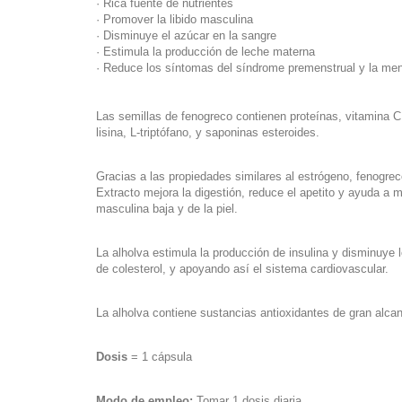
· Rica fuente de nutrientes
· Promover la libido masculina
· Disminuye el azúcar en la sangre
· Estimula la producción de leche materna
· Reduce los síntomas del síndrome premenstrual y la me
Las semillas de fenogreco contienen proteínas, vitamina C
lisina, L-triptófano, y saponinas esteroides.
Gracias a las propiedades similares al estrógeno, fenogre
Extracto mejora la digestión, reduce el apetito y ayuda a m
masculina baja y de la piel.
La alholva estimula la producción de insulina y disminuye
de colesterol, y apoyando así el sistema cardiovascular.
La alholva contiene sustancias antioxidantes de gran alcan
Dosis
= 1 cápsula
Modo de empleo:
Tomar 1 dosis diaria.