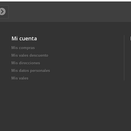
Mi cuenta
Mis compras
Mis vales descuento
Mis direcciones
Mis datos personales
Mis vales