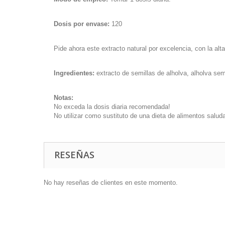
Dosis por envase:
120
Pide ahora este extracto natural por excelencia, con la a
Ingredientes:
extracto de semillas de alholva, alholva semi
Notas:
No exceda la dosis diaria recomendada!
No utilizar como sustituto de una dieta de alimentos salud
RESEÑAS
No hay reseñas de clientes en este momento.