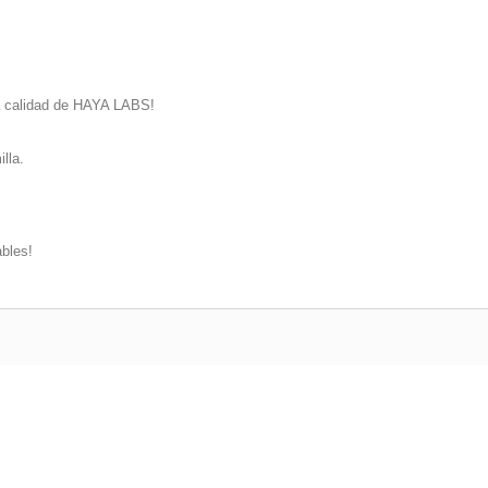
lta calidad de HAYA LABS!
lla.
ables!