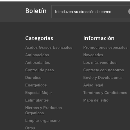
Boletín
Categorías
Información
Acidos Grasos Esenciales
Promociones especiales
Aminoacidos
Novedades
Antioxidantes
Los más vendidos
Control de peso
Contacte con nosotros
Diuretico
Envío y Devoluciones
Energeticos
Aviso legal
Especial Mujer
Terminos y Condiciones
Estimulantes
Mapa del sitio
Hierbas y Productos
Orgánicos
Limpiar organismo
Otros