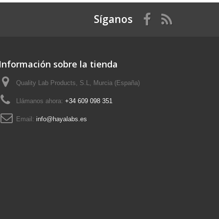
Síganos
Información sobre la tienda
Quality Lab Products, S.L, Murcia (España)
Llámanos ahora:
+34 609 098 351
Email:
info@hayalabs.es