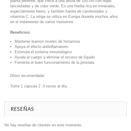
planta perenne, que crece a una altura de 150 cm con hojas
lanceoladas y de color verde. Es una hierba rica en minerales,
especialmente hierro, y también fuente de carotenoides y
vitamina C. La ortiga se utiliza en Europa durante muchos años
en el tratamiento de varios trastornos.
Beneficios:
Mantener buenos niveles de histamina
Apoya el efecto antiinflamatorio
Estimula el sistema inmunológico
Ayuda al cuerpo a eliminar el exceso de líquido
Fomenta el buen funcionamiento de la próstata
Dósis recomendada:
Tome 1 cápsula 2 -3 veces al día.
RESEÑAS
No hay reseñas de clientes en este momento.