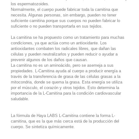
los espermatozoides.
Normalmente, el cuerpo puede fabricar toda la carnitina que
necesita.
Algunas personas, sin embargo, pueden no tener
suficiente carnitina porque sus cuerpos no pueden fabricar lo
suficiente o no pueden transportarla en sus tejidos.
La carnitina se ha propuesto como un tratamiento para muchas
condiciones, ya que actúa como un antioxidante.
Los
antioxidantes combaten los radicales libres, que dañan las
células y pueden neutralizarlos y pueden reducir o ayudar a
prevenir algunos de los daños que causan.
La carnitina no es un aminoácido, pero se asemeja a sus
propiedades.
L-Carnitina ayuda al cuerpo a producir energía a
través de la transferencia de grasa de las células grasas a la
mitocondria, donde se quema la grasa.
Esta energía se utiliza
por el músculo, el corazón y otros tejidos.
Esto determina la
importancia de la L-Carnitina para la condición cardiovascular
saludable.
La fórmula de Haya LABS L-Carnitina contiene la forma L-
carnitina, que es la que más cerca está de la producción del
cuerpo.
Se sintetiza químicamente.