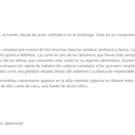
a, la fuente natural de ácido clorhídrico en el estómago. Este es un compone
 complejo que consta de tres enzimas basicas amilasa, proteasa y lipasa. L
ión química hidrólisis. La carne es uno de los alimentos que llevan más tiemp
so de los atletas que consumen más carne en su régimen alimentario, la enzi
omposición rápida de hidratos de carbono complejos a los azúcares simples 
ida como una glándula situada detrás del abdomen. La lipasa es responsable
a bromelina comunmente aparece en la piña mientras papaína se obtiene entre
de bilis carne de vaca, una fuente de ácido cólico.
dez abdominal!