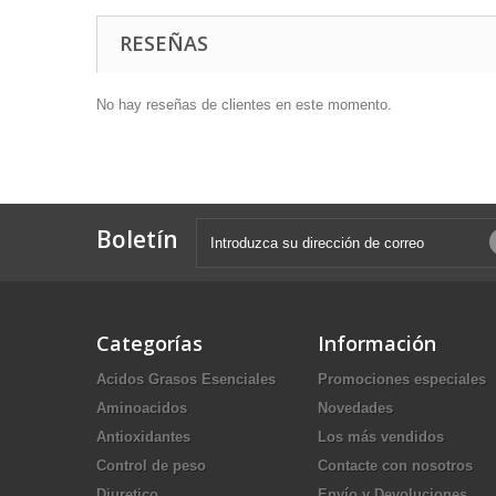
RESEÑAS
No hay reseñas de clientes en este momento.
Boletín
Categorías
Información
Acidos Grasos Esenciales
Promociones especiales
Aminoacidos
Novedades
Antioxidantes
Los más vendidos
Control de peso
Contacte con nosotros
Diuretico
Envío y Devoluciones