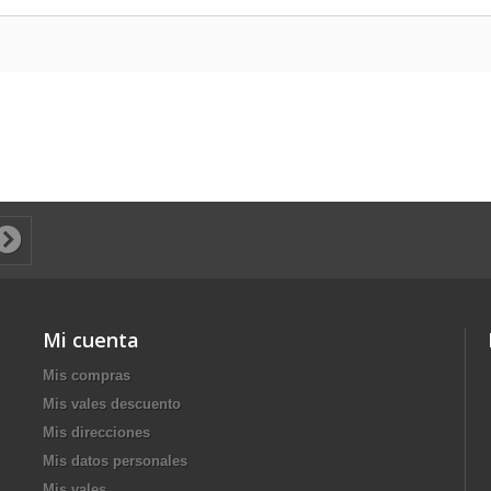
Mi cuenta
Mis compras
Mis vales descuento
Mis direcciones
Mis datos personales
Mis vales