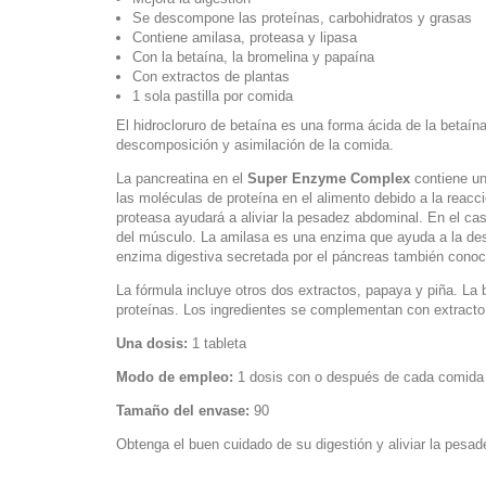
Se descompone las proteínas, carbohidratos y grasas
Contiene amilasa, proteasa y lipasa
Con la betaína, la bromelina y papaína
Con extractos de plantas
1 sola pastilla por comida
El hidrocloruro de betaína es una forma ácida de la betaín
descomposición y asimilación de la comida.
La pancreatina en el
Super Enzyme Complex
contiene un
las moléculas de proteína en el alimento debido a la reacc
proteasa ayudará a aliviar la pesadez abdominal. En el ca
del músculo. La amilasa es una enzima que ayuda a la desc
enzima digestiva secretada por el páncreas también conoc
La fórmula incluye otros dos extractos, papaya y piña. L
proteínas. Los ingredientes se complementan con extracto 
Una dosis:
1 tableta
Modo de empleo:
1 dosis con o después de cada comida
Tamaño del envase:
90
Obtenga el buen cuidado de su digestión y aliviar la pesa