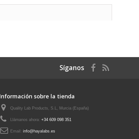
Síganos
Información sobre la tienda
Quality Lab Products, S.L, Murcia (España)
Llámanos ahora:
+34 609 098 351
Email:
info@hayalabs.es